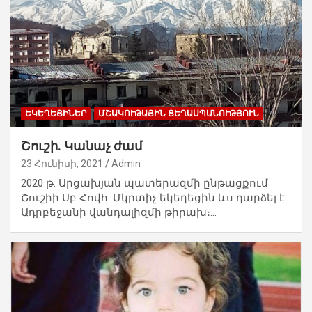
ԵԿԵՂԵՑԻՆԵՐ
ՄՇԱԿՈՒԹԱՅԻՆ ՑԵՂԱՍՊԱՆՈՒԹՅՈՒՆ
Շուշի. Կանաչ ժամ
23 Հունիսի, 2021
Admin
2020 թ. Արցախյան պատերազմի ընթացքում
Շուշիի Սբ Հովհ. Մկրտիչ եկեղեցին ևս դարձել է
Ադրբեջանի վանդալիզմի թիրախ։…