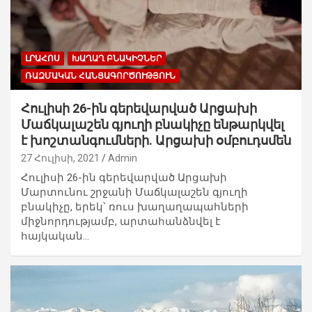
ԼՐԱՀՈՍ
ԽԱՂԱՂ ԲՆԱԿԻՉՆԵՐ
ՌԱԶՄԱԿԱՆ ՀԱՆՑԱԳՈՐԾՈՒԹՅՈՒՆ
Հուլիսի 26-ին գերեվարված Արցախի
Մաճկալաշեն գյուղի բնակիչը ենթարկվել
է խոշտանգումների. Արցախի օմբուդսմեն
27 Հուլիսի, 2021
Admin
Հուլիսի 26-ին գերեվարված Արցախի
Մարտունու շրջանի Մաճկալաշեն գյուղի
բնակիչը, երեկ՝ ռուս խաղաղապահների
միջնորդությամբ, արտահանձնվել է
հայկական…