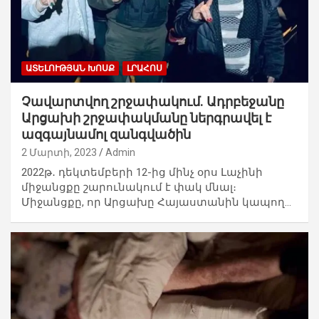
ԱՏԵԼՈՒԹՅԱՆ ԽՈՍՔ
ԼՐԱՀՈՍ
Չավարտվող շրջափակում. Ադրբեջանը
Արցախի շրջափակմանը ներգրավել է
ազգայնամոլ զանգվածին
2 Մարտի, 2023
Admin
2022թ․ դեկտեմբերի 12-ից մինչ օրս Լաչինի
միջանցքը շարունակում է փակ մնալ։
Միջանցքը, որ Արցախը Հայաստանին կապող…