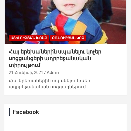
ԱՏԵԼՈՒԹՅԱՆ ԽՈՍՔ
ԲՌՆՈՒԹՅԱՆ ԿՈՉ
Հայ երեխաներին սպանելու կոչեր
սոցցանցերի ադրբեջանական
տիրույթում
21 Հունիսի, 2021
Admin
Հայ երեխաներին սպանելու կոչեր
ադրբեջանական սոցցացներում
Facebook