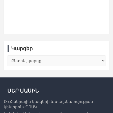
Կարգեր
Կարգեր
ՄԵՐ ՄԱՍԻՆ
© «
Հանրային կապերի և տեղեկատվության
կենտրոն
» ՊՈԱԿ