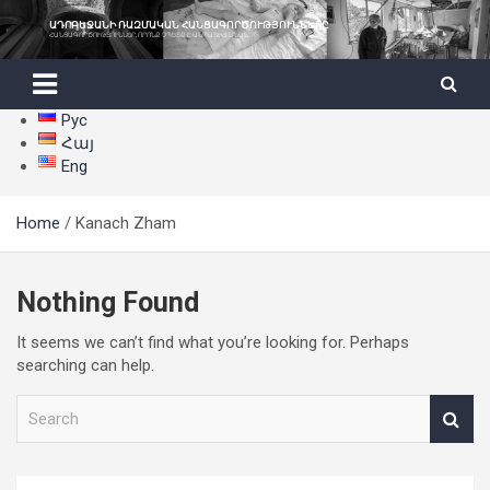
Skip
ԱԴՐԲԵՋԱՆԻ ՌԱԶՄԱԿԱՆ ՀԱՆՑԱԳՈՐԾՈՒԹՅՈՒՆՆԵՐԸ
to
ՀԱՆՑԱԳՈՐԾՈՒԹՅՈՒՆՆԵՐ, ՈՐՈՆՔ ՉՊԵՏՔ Է ԱՆՊԱՏԻԺ ՄՆԱՆ
content
Рус
Հայ
Eng
Home
Kanach Zham
Nothing Found
It seems we can’t find what you’re looking for. Perhaps
searching can help.
S
e
a
r