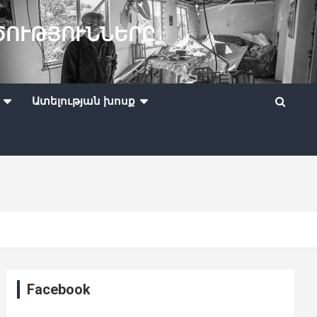
ԾՈՒԹՅՈՒՆՆԵՐԸ
Ատելության խոսք
Facebook