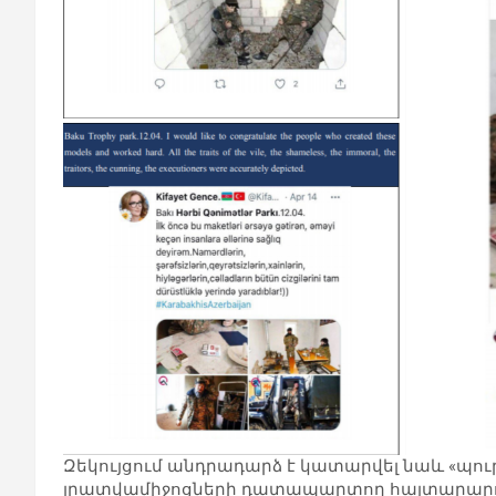
Զեկույցում անդրադարձ է կատարվել նաև «պու
լրատվամիջոցների դատապարտող հայտարարութ