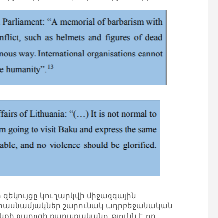
ր զեկույցը կուղարկվի միջազգային
որ տասնամյակներ շարունակ ադրբեջանական
նքի քարոզի քաղաքականությունն է, որ