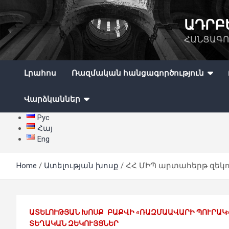
Skip
to
ԱԴՐԲ
content
ՀԱՆՑԱԳՈ
Լրահոս
Ռազմական հանցագործություն
Վարձկաններ
Рус
Հայ
Eng
Home
Ատելության խոսք
ՀՀ ՄԻՊ արտահերթ զեկո
ԱՏԵԼՈՒԹՅԱՆ ԽՈՍՔ
ԲԱՔՎԻ «ՌԱԶՄԱԱՎԱՐԻ ՊՈՒՐԱԿ
ՏԵՂԱԿԱՆ ԶԵԿՈՒՅՑՆԵՐ