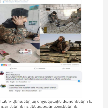
րակի» վերաբերյալ միջազգային մարմինների և
յուներին ու մեկնաբանություններին: