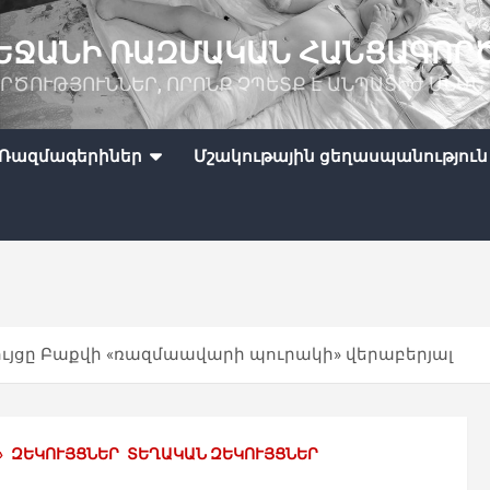
ԵՋԱՆԻ ՌԱԶՄԱԿԱՆ ՀԱՆՑԱԳՈՐ
ՐԾՈՒԹՅՈՒՆՆԵՐ, ՈՐՈՆՔ ՉՊԵՏՔ Է ԱՆՊԱՏԻԺ ՄՆԱՆ
Ռազմագերիներ
Մշակութային ցեղասպանություն
ւյցը Բաքվի «ռազմաավարի պուրակի» վերաբերյալ
»
ԶԵԿՈՒՅՑՆԵՐ
ՏԵՂԱԿԱՆ ԶԵԿՈՒՅՑՆԵՐ