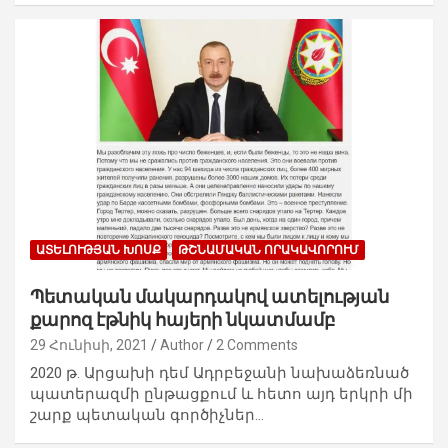
ԱՏԵԼՈՒԹՅԱՆ ԽՈՍՔ
ԹՇՆԱՄԱԿԱՆ ՈՐԱԿԱՎՈՐՈՒՄ
Պետական մակարդակով ատելության
քարոզ էթնիկ հայերի նկատմամբ
29 Հունիսի, 2021
Author
2 Comments
2020 թ. Արցախի դեմ Ադրբեջանի նախաձեռնած
պատերազմի ընթացքում և հետո այդ երկրի մի
շարք պետական գործիչներ…