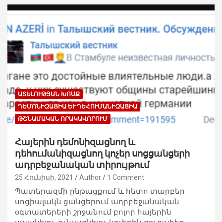
ԱՏԵԼՈՒԹՅԱՆ ԽՈՍՔ
ԴԵՄՈՆԻԶԱՑԻԱ ԵՒ ԴԵՀՈՒՄԱՆԻԶԱՑԻԱ
ԹՇՆԱՄԱԿԱՆ ՈՐԱԿԱՎՈՐՈՒՄ
Հայերին դեմոնիզացնող և
դեհումանիզացնող կոչեր սոցցանցերի
ադրբեջանական տիրույթում
25 Հունիսի, 2021
Author
1 Comment
Պատերազմի ընթացքում և հետո տարբեր
սոցիալակն ցանցերում ադրբեջանական
օգտատերերի շրջանում բոլոր հայերին