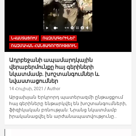
ՆՎԱՍՏԱՑՈՒՄ
ՌԱԶՄԱԳԵՐԻՆԵՐ
ՌԱԶՄԱԿԱՆ ՀԱՆՑԱԳՈՐԾՈՒԹՅՈՒՆ
Ադրբեջանի ապամարդկային
վերաբերմունքը հայ գերիների
նկատմամբ. խոշտանգումներ և
նվաստացումներ
14 Հուլիսի, 2021
Author
Արցախյան Երկրորդ պատերազմի ընթացքում
հայ գերիները ենթարկվել են խոշտանգումների,
ֆիզիկական բռնության: Նրանց նկատմամբ
իրականացվել են արժանապատվությունը…