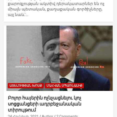
քարոզչության ակտիվ դերակատարներ են ոչ
միայն պետական, քաղաքական գործիչները,
այլ նաև՝…
ԱՏԵԼՈՒԹՅԱՆ ԽՈՍՔ
ՄԱՀՎԱՆ ՍՊԱՌՆԱԼԻՔ
Բոլոր հայերին ոչնչացնելու կոչ
սոցցանցերի ադրբեջանական
տիրույթում
24 Հունիսի, 2021
Author
2 Comments