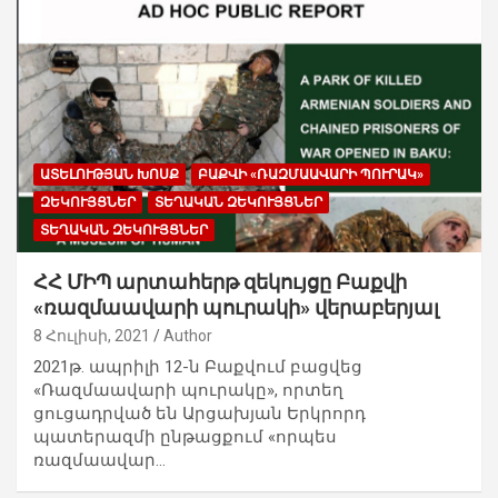
ԱՏԵԼՈՒԹՅԱՆ ԽՈՍՔ
ԲԱՔՎԻ «ՌԱԶՄԱԱՎԱՐԻ ՊՈՒՐԱԿ»
ԶԵԿՈՒՅՑՆԵՐ
ՏԵՂԱԿԱՆ ԶԵԿՈՒՅՑՆԵՐ
ՏԵՂԱԿԱՆ ԶԵԿՈՒՅՑՆԵՐ
ՀՀ ՄԻՊ արտահերթ զեկույցը Բաքվի
«ռազմաավարի պուրակի» վերաբերյալ
8 Հուլիսի, 2021
Author
2021թ. ապրիլի 12-ն Բաքվում բացվեց
«Ռազմաավարի պուրակը», որտեղ
ցուցադրված են Արցախյան Երկրորդ
պատերազմի ընթացքում «որպես
ռազմաավար…