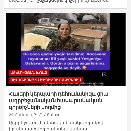
սպանելու, ոչնչացնելու կոչերին զուգահեռ…
ԱՏԵԼՈՒԹՅԱՆ ԽՈՍՔ
ԴԵՄՈՆԻԶԱՑԻԱ ԵՒ ԴԵՀՈՒՄԱՆԻԶԱՑԻԱ
Հայերի կերպարի դեհումանիզացիա
ադրբեջանական հասարակական
գործիչների կողմից
24 Հունիսի, 2021
Author
Ադրբեջանում պետական մակարդակով
իրականացվող հակահայկական