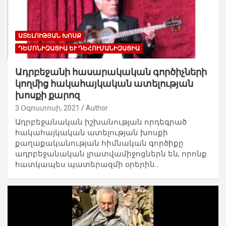
ԱՏԵԼՈՒԹՅԱՆ ԽՈՍՔ
ԴԵՄՈՆԻԶԱՑԻԱ ԵՒ ԴԵՀՈՒՄԱՆԻԶԱՑԻԱ
Ադրբեջանի հասարակական գործիչների
կողմից հակահայկական ատելության
խոսքի քարոզ
3 Օգոստոսի, 2021
Author
Ադրբեջանական իշխանության որդեգրած
հակահայկական ատելության խոսքի
քաղաքականության հիմնական գործիքը
ադրբեջանական լրատվամիջոցներն են, որոնք
հատկապես պատերազմի օրերին…