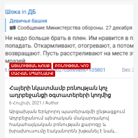
ԱՏԵԼՈՒԹՅԱՆ ԽՈՍՔ
ԲՌՆՈՒԹՅԱՆ ԿՈՉ
ՄԱՀՎԱՆ ՍՊԱՌՆԱԼԻՔ
Հայերի նկատմամբ բռնության կոչ
ադրբեջանցի օգտատերերի կողմից
6 Հուլիսի, 2021
Author
Արցախյան Երկրորդ պատերազմի ընթացքում
Ադրբեջանում պետական մակարդակով
հակահայկական բռնության քարոզը և
խրախուսումը էականորեն խթանել է նաև…