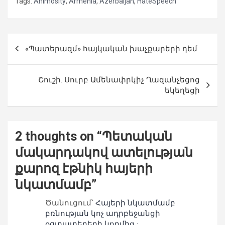
Tags:
Animosity
,
Armenia
,
Azerbaijan
,
HateSpeech
Գրառումների
«Պատերազմ» հայկական խաչքարերի դեմ
նավարկումը
Շուշի. Սուրբ Ամենափրկիչ Ղազանչեցոց
եկեղեցի
2 thoughts on “
Պետական
մակարդակով ատելության
քարոզ էթնիկ հայերի
նկատմամբ
”
Ծանուցում՝
Հայերի նկատմամբ
բռնության կոչ ադրբեջանցի
օգտատերերի կողմից ·