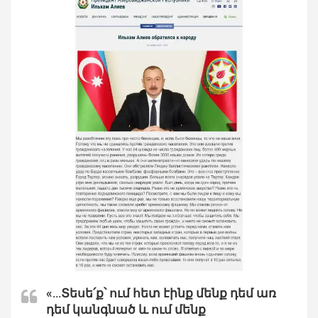
«…Տեսե՛ք՝ ում հետ էինք մենք դեմ առ
դեմ կանգնած և ում մենք