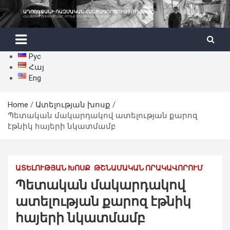
Skip
ԱԴՐԲԵՋԱՆԻ ՌԱԶՄԱԿԱՆ ՀԱՆՑԱԳՈՐԾՈՒԹՅՈՒՆՆԵՐԸ
to
ՀԱՆՑԱԳՈՐԾՈՒԹՅՈՒՆՆԵՐ, ՈՐՈՆՔ ՉՊԵՏՔ Է ԱՆՊԱՏԻԺ ՄՆԱՆ
content
Рус
Հայ
Eng
Home
Ատելության խոսք
Պետական մակարդակով ատելության քարոզ
էթնիկ հայերի նկատմամբ
ԱՏԵԼՈՒԹՅԱՆ ԽՈՍՔ
ԹՇՆԱՄԱԿԱՆ ՈՐԱԿԱՎՈՐՈՒՄ
Պետական մակարդակով
ատելության քարոզ էթնիկ
հայերի նկատմամբ