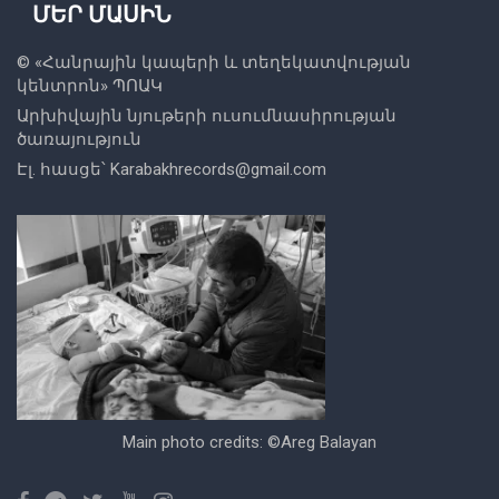
ՄԵՐ ՄԱՍԻՆ
© «
Հանրային կապերի և տեղեկատվության
կենտրոն
» ՊՈԱԿ
Արխիվային նյութերի ուսումնասիրության
ծառայություն
Էլ. հասցե՝
Karabakhrecords@gmail.com
Main photo credits: ©Areg Balayan