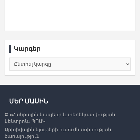
Կարգեր
Կարգեր
ՄԵՐ ՄԱՍԻՆ
© «
Հանրային կապերի և տեղեկատվության
կենտրոն
» ՊՈԱԿ
Արխիվային նյութերի ուսումնասիրության
ծառայություն