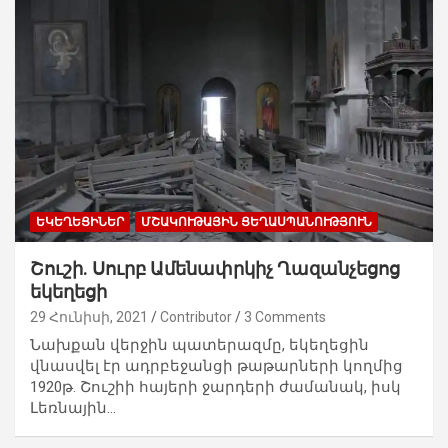
ԵԿԵՂԵՑԻՆԵՐ
ՄՇԱԿՈՒԹԱՅԻՆ ՑԵՂԱՍՊԱՆՈՒԹՅՈՒՆ
Շուշի. Սուրբ Ամենափրկիչ Ղազանչեցոց
եկեղեցի
29 Հունիսի, 2021
Contributor
3 Comments
Նախքան վերջին պատերազմը, եկեղեցին
վնասվել էր ադրբեջանցի թաթարների կողմից
1920թ. Շուշիի հայերի ջարդերի ժամանակ, իսկ
Լեռնային…