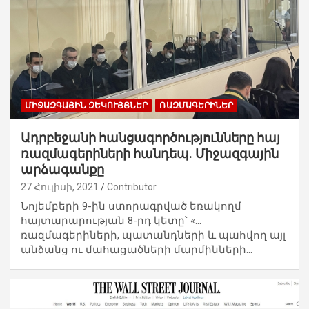
ՄԻՋԱԶԳԱՅԻՆ ԶԵԿՈՒՅՑՆԵՐ
ՌԱԶՄԱԳԵՐԻՆԵՐ
Ադրբեջանի հանցագործությունները հայ
ռազմագերիների հանդեպ. Միջազգային
արձագանքը
27 Հուլիսի, 2021
Contributor
Նոյեմբերի 9-ին ստորագրված եռակողմ
հայտարարության 8-րդ կետը՝ «…
ռազմագերիների, պատանդների և պահվող այլ
անձանց ու մահացածների մարմինների…