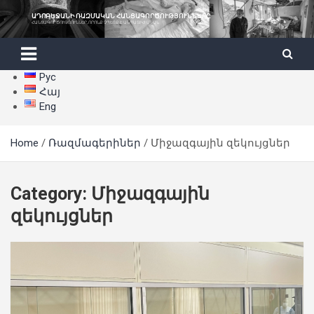
Skip
ԱԴՐԲԵՋԱՆԻ ՌԱԶՄԱԿԱՆ ՀԱՆՑԱԳՈՐԾՈՒԹՅՈՒՆՆԵՐԸ
to
ՀԱՆՑԱԳՈՐԾՈՒԹՅՈՒՆՆԵՐ, ՈՐՈՆՔ ՉՊԵՏՔ Է ԱՆՊԱՏԻԺ ՄՆԱՆ
content
Рус
Հայ
Eng
Home
Ռազմագերիներ
Միջազգային զեկույցներ
Category:
Միջազգային
զեկույցներ