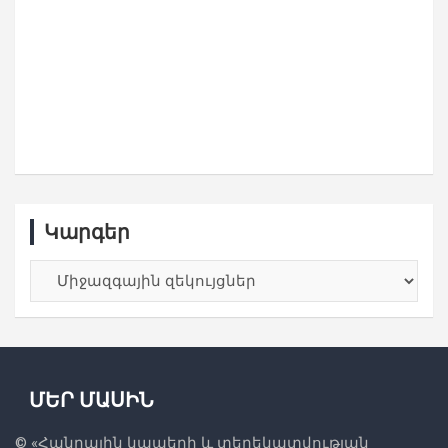
Կարգեր
Կարգեր
ՄԵՐ ՄԱՍԻՆ
© «
Հանրային կապերի և տեղեկատվության