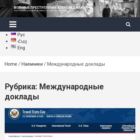
Skip
ВОЕННЫЕ ПРЕСТУПЛЕНИЯ АЗЕРБАЙДЖАНА
to
ПРЕСТУПЛЕНИЯ, КОТОРЫЕ НЕ ДОЛЖНЫ ОСТАТЬСЯ БЕЗНАКАЗАННЫМИ
content
Рус
Հայ
Eng
Home
Наемники
Международные доклады
Рубрика:
Международные
доклады