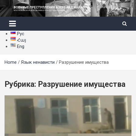
Skip
ВОЕННЫЕ ПРЕСТУПЛЕНИЯ АЗЕРБАЙДЖАНА
to
ПРЕСТУПЛЕНИЯ, КОТОРЫЕ НЕ ДОЛЖНЫ ОСТАТЬСЯ БЕЗНАКАЗАННЫМИ
content
Рус
Հայ
Eng
Home
Язык ненависти
Разрушение имущества
Рубрика:
Разрушение имущества