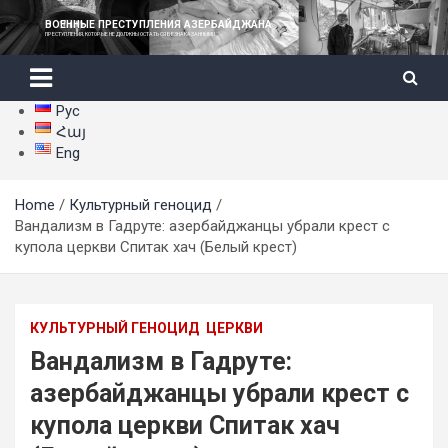
Skip
ВОЕННЫЕ ПРЕСТУПЛЕНИЯ АЗЕРБАЙДЖАНА
to
ПРЕСТУПЛЕНИЯ, КОТОРЫЕ НЕ ДОЛЖНЫ ОСТАТЬСЯ БЕЗНАКАЗАННЫМИ
content
Рус
Հայ
Eng
Home
Культурный геноцид
Вандализм в Гадруте: азербайджанцы убрали крест с
купола церкви Спитак хач (Белый крест)
КУЛЬТУРНЫЙ ГЕНОЦИД
ЦЕРКВИ
Вандализм в Гадруте:
азербайджанцы убрали крест с
купола церкви Спитак хач