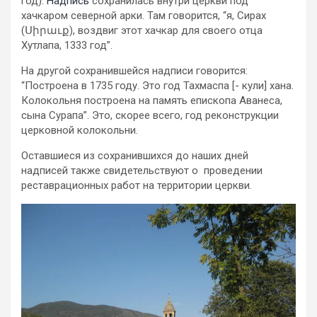
год).
Надпись
сохранилась внутри церкви под
хачкаром северной арки. Там говорится, “я, Сирах
(Սիրաւք), воздвиг этот хачкар для своего отца
Хутлапа, 1333 год”.
На другой сохранившейся надписи говорится:
“Построена в 1735 году. Это год Тахмаспа [- кули] хана.
Колокольня построена на память епископа Аванеса,
сына Сурапа”. Это, скорее всего, год реконструкции
церковной колокольни.
Оставшиеся из сохранившихся до наших дней
надписей также свидетельствуют о проведении
реставрационных работ на территории церкви.