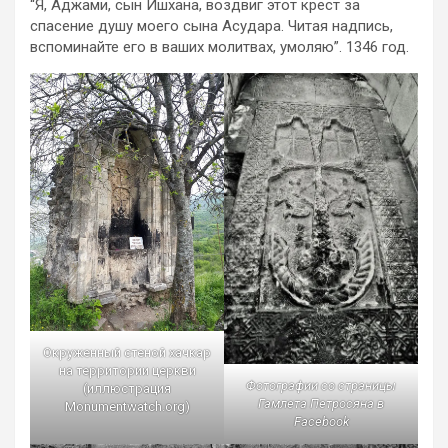
“Я, Аджами, сын Ишхана, воздвиг этот крест за
спасение душу моего сына Асудара. Читая надпись,
вспоминайте его в ваших молитвах, умоляю”. 1346 год.
Окруженный стеной хачкар
на территории церкви
Фотографии со страницы
(иллюстрация
Гамлета Петросяна в
Monumentwatch.org)
Facebook