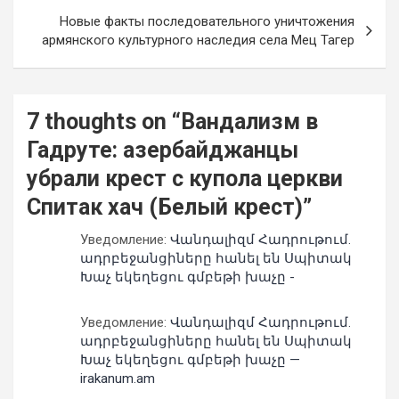
Новые факты последовательного уничтожения
армянского культурного наследия села Мец Тагер
7 thoughts on “
Вандализм в
Гадруте: азербайджанцы
убрали крест с купола церкви
Спитак хач (Белый крест)
”
Уведомление:
Վանդալիզմ Հադրութում.
ադրբեջանցիները հանել են Սպիտակ
Խաչ եկեղեցու գմբեթի խաչը -
Уведомление:
Վանդալիզմ Հադրութում.
ադրբեջանցիները հանել են Սպիտակ
Խաչ եկեղեցու գմբեթի խաչը —
irakanum.am