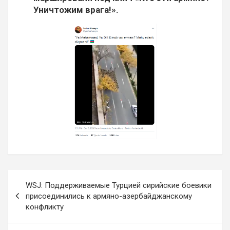
Уничтожим врага!».
Навигация
WSJ: Поддерживаемые Турцией сирийские боевики
по
присоединились к армяно-азербайджанскому
конфликту
записям